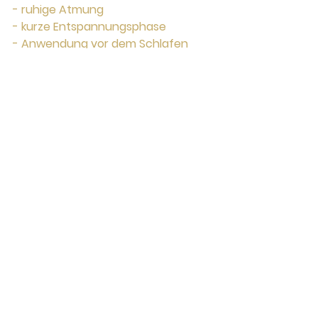
- ruhige Atmung
- kurze Entspannungsphase
- Anwendung vor dem Schlafen
Das Svadhistana Bauchnabelöl 
von Daisy´s Yoga Garden wurde 
speziell für diese ritualisierte 
Anwendung entwickelt.
Anwendung von 
Rizinusöl im 
Bauchnabel: 
Anleitung
- bei Bedarf den Bauchnabel 
reinigen
- 2–3 Tropfen Öl mit der Pipette in 