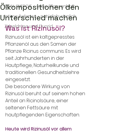
Ölkompositionen den
VITAL-ENERGIE – reine Pflanzenkraft
Unterschied machen
Intime Balance - natürlich-sinnlich
Zirbeldrüse und Fluorid
Was ist Rizinusöl?
Rizinusöl ist ein kaltgepresstes 
Pflanzenöl aus den Samen der 
Pflanze Ricinus communis. Es wird 
seit Jahrhunderten in der 
Hautpflege, Naturheilkunde und 
traditionellen Gesundheitslehre 
eingesetzt.
Die besondere Wirkung von 
Rizinusöl beruht auf seinem hohen 
Anteil an Ricinolsäure, einer 
seltenen Fettsäure mit 
hautpflegenden Eigenschaften.
Heute wird Rizinusöl vor allem 