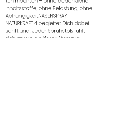
tun möchten – ohne bedenkliche 
Inhaltsstoffe, ohne Belastung, ohne 
Abhängigkeit.NASENSPRAY 
NATURKRAFT 4 begleitet Dich dabei 
sanft und . Jeder Sprühstoß fühlt 
sich an wie ein klarer Atemzug 
Freiheit.
NATURKRAFT NR. 4 – 
natürliches Nasenspray für 
freien Atem
Jetzt kaufen