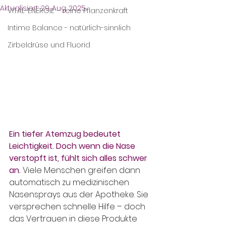
Aktualisiert:
29. Aug. 2025
VITAL-ENERGIE – reine Pflanzenkraft
Intime Balance - natürlich-sinnlich
Zirbeldrüse und Fluorid
Ein tiefer Atemzug bedeutet 
Leichtigkeit. Doch wenn die Nase 
verstopft ist, fühlt sich alles schwer 
an.
 Viele Menschen greifen dann 
automatisch zu medizinischen 
Nasensprays aus der Apotheke. Sie 
versprechen schnelle Hilfe – doch 
das Vertrauen in diese Produkte 