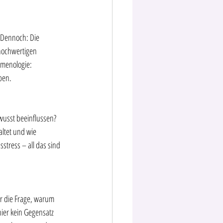
. Dennoch: Die 
hochwertigen 
omenologie: 
ben.
wusst beeinflussen? 
altet und wie 
stress – all das sind 
ür die Frage, warum 
er kein Gegensatz 