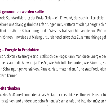
t genommen werden sollte
lende Standardisierung der Bovis-Skala – ein Einwand, der sachlich korrekt ist
tweit unabhängig ähnliche Erfahrungen mit „Kraftorten“ oder „energetisch 
ient ernsthafte Betrachtung. In der Wissenschaft spricht man hier von Phän
n können Hinweise auf bislang unzureichend erforschte Zusammenhänge ge
g – Energie in Produkten
druck von Vitalenergie sind, stellt sich die Frage: Kann man diese Energie be
etik lautet die Antwort: ja. Die Art, wie Rohstoffe behandelt, wie Räume gest
n Schwingungen verstärken. Rituale, Naturmaterialien, Ruhe statt Produktions
ördern können.
Weiterdenken
xaktes Maß anerkennt oder sie als Metapher versteht: Sie öffnet ein Fenster f
ns stärken und andere uns schwächen. Wissenschaft und Intuition müssen hi