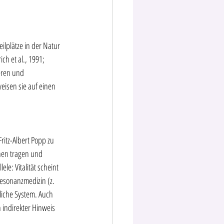
ilplätze in der Natur 
h et al., 1991; 
eren und 
eisen sie auf einen 
itz-Albert Popp zu 
nen tragen und 
le: Vitalität scheint 
esonanzmedizin (z. 
liche System. Auch 
 indirekter Hinweis 