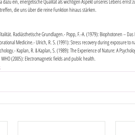
ma dazu ein, energetische Qualität als wichtigen Aspekt unseres Lebens ernst
effen, die uns über die reine Funktion hinaus stärken.
 Vitalität. Radiästhetische Grundlagen.- Popp, F.-A. (1979): Biophotonen – Das 
ibrational Medicine.- Ulrich, R. S. (1991): Stress recovery during exposure to 
hology.- Kaplan, R. & Kaplan, S. (1989): The Experience of Nature: A Psycholog
 WHO (2005): Electromagnetic fields and public health.
t