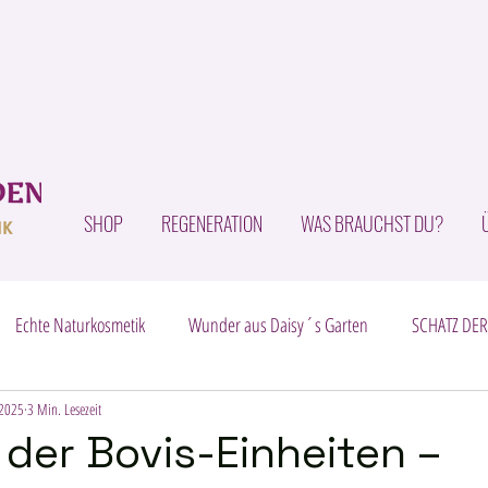
SHOP
REGENERATION
WAS BRAUCHST DU?
Echte Naturkosmetik
Wunder aus Daisy´s Garten
SCHATZ DER
 2025
Intime Balance - natürlich-sinnlich
3 Min. Lesezeit
Zirbeldrüse und Fluorid
 der Bovis-Einheiten –