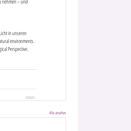
 zu nehmen – und 
Licht in unseren 
natural environments. 
ical Perspective. 
Alle ansehen