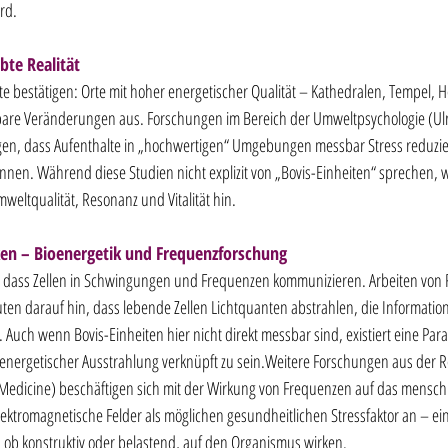
rd.
bte Realität
e bestätigen: Orte mit hoher energetischer Qualität – Kathedralen, Tempel, He
are Veränderungen aus. Forschungen im Bereich der Umweltpsychologie (Ulric
egen, dass Aufenthalte in „hochwertigen“ Umgebungen messbar Stress reduzi
nen. Während diese Studien nicht explizit von „Bovis-Einheiten“ sprechen, w
ltqualität, Resonanz und Vitalität hin.
ken – Bioenergetik und Frequenzforschung
, dass Zellen in Schwingungen und Frequenzen kommunizieren. Arbeiten von Fr
uten darauf hin, dass lebende Zellen Lichtquanten abstrahlen, die Informatio
Auch wenn Bovis-Einheiten hier nicht direkt messbar sind, existiert eine Paralle
nergetischer Ausstrahlung verknüpft zu sein.Weitere Forschungen aus der R
l Medicine) beschäftigen sich mit der Wirkung von Frequenzen auf das mensch
ektromagnetische Felder als möglichen gesundheitlichen Stressfaktor an – ein
ob konstruktiv oder belastend, auf den Organismus wirken.