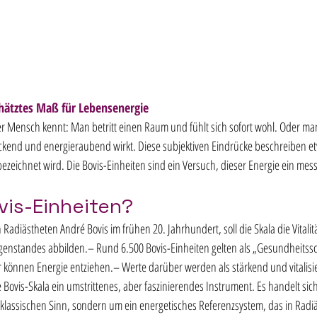
chätztes Maß für Lebensenergie
er Mensch kennt: Man betritt einen Raum und fühlt sich sofort wohl. Oder man t
end und energieraubend wirkt. Diese subjektiven Eindrücke beschreiben etw
bezeichnet wird. Die Bovis-Einheiten sind ein Versuch, dieser Energie ein me
vis-Einheiten?
Radiästheten André Bovis im frühen 20. Jahrhundert, soll die Skala die Vitalitä
genstandes abbilden.– Rund 6.500 Bovis-Einheiten gelten als „Gesundheitssc
können Energie entziehen.– Werte darüber werden als stärkend und vitalisi
e Bovis-Skala ein umstrittenes, aber faszinierendes Instrument. Es handelt sic
 klassischen Sinn, sondern um ein energetisches Referenzsystem, das in Radi