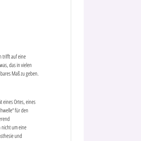
rifft auf eine 
as, das in vielen 
ssbares Maß zu geben.
t eines Ortes, eines 
hwelle“ für den 
erend 
h nicht um eine 
ästhesie und 