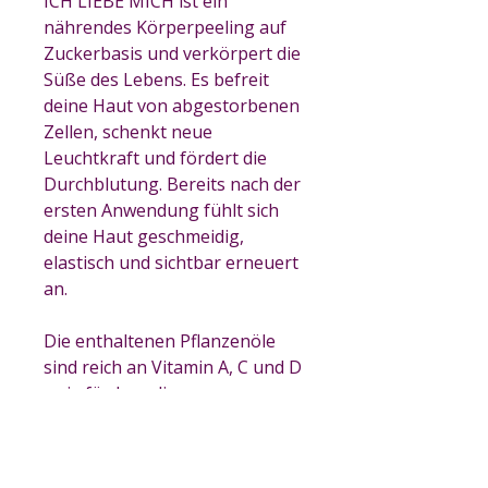
ICH LIEBE MICH ist ein
nährendes Körperpeeling auf
Zuckerbasis und verkörpert die
Süße des Lebens. Es befreit
deine Haut von abgestorbenen
Zellen, schenkt neue
Leuchtkraft und fördert die
Durchblutung. Bereits nach der
ersten Anwendung fühlt sich
deine Haut geschmeidig,
elastisch und sichtbar erneuert
an.
Die enthaltenen Pflanzenöle
sind reich an Vitamin A, C und D
– sie fördern die
Zellregeneration und
verbessern das Hautbild. Ein
Peeling wie eine Umarmung –