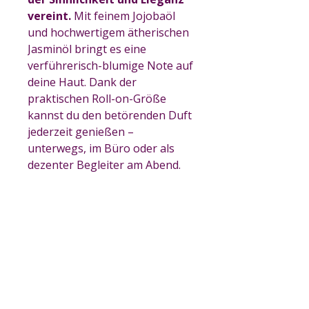
vereint.
Mit feinem Jojobaöl
und hochwertigem ätherischen
Jasminöl bringt es eine
verführerisch-blumige Note auf
deine Haut. Dank der
praktischen Roll-on-Größe
kannst du den betörenden Duft
jederzeit genießen –
unterwegs, im Büro oder als
dezenter Begleiter am Abend.
Jasmin, bekannt als Königin der
Düfte, entfaltet in diesem
Parfümöl seine volle
Natürlichkeit.
INHALTSSTOFFE
10 ml Parfumöl