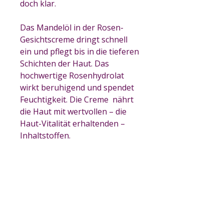
doch klar.
Das Mandelöl in der Rosen-
Gesichtscreme dringt schnell
ein und pflegt bis in die tieferen
Schichten der Haut. Das
hochwertige Rosenhydrolat
wirkt beruhigend und spendet
Feuchtigkeit. Die Creme nährt
die Haut mit wertvollen – die
Haut-Vitalität erhaltenden –
Inhaltstoffen.
Die Creme duftet angenehm
und zurückhaltend nach Rose
und zieht rasch in die Haut ein.
Brillenträgerinnen werden die
Creme zu schätzen wissen,
denn nach 3-4 Minuten ist die
Rose-Gesichtscreme von der