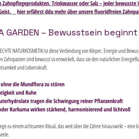
In Zahnpflegeprodukten, Trinkwasser oder Salz – jeder bewusste V
eist.  
_ 
hier erfährst ddu mehr über unsere fluoridfreien Zahnpa
A GARDEN – Bewusstsein beginnt
ECHTE NATURKOSMETIK ist diese Verbindung von Körper, Energie und Bewussts
en Zahnpasten sind bewusst so entwickelt, dass sie den natürlichen Energiefl
htsamkeit und Lebenskraft. 
t, ohne die Mundflora zu stören 
htigkeit und Ruhe 
äuterhydrolate tragen die Schwingung reiner Pflanzenkraft 
t oder Kurkuma wirken stärkend, harmonisierend und lichtvoll  
lege zu einem achtsamen Ritual, das weit über die Zähne hinauswirkt – eine
eele. 