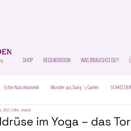
SHOP
REGENERATION
WAS BRAUCHST DU?
Echte Naturkosmetik
Wunder aus Daisy´s Garten
SCHATZ DER
v. 2025
Intime Balance - natürlich-sinnlich
3 Min. Lesezeit
Zirbeldrüse und Fluorid
ldrüse im Yoga – das Tor