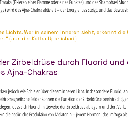
rataka (Fixieren einer Flamme oder eines Punktes) und des Shambhavi Mudra
uge) wird das Ajna-Chakra aktiviert – der Energiefluss steigt, und das Bewusst
des Lichts. Wer in seinem Inneren sieht, erkennt die
en.“ (aus der Katha Upanishad)  
er Zirbeldrüse durch Fluorid und 
s Ajna-Chakras
en jedoch wie Schleier über diesem inneren Licht. Insbesondere Fluorid, ab
lektromagnetische Felder können die Funktion der Zirbeldrüse beeinträchtigen
elegen, dass sich Fluorid im Gewebe der Zirbeldrüse ablagern und dort Verka
n die natürliche Produktion von Melatonin – jenem Hormon, das im Yoga als 