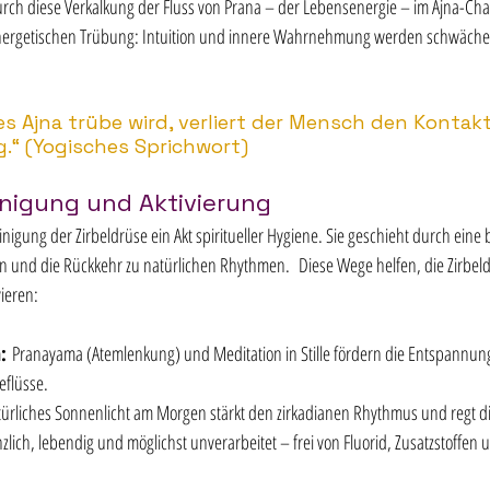
rch diese Verkalkung der Fluss von Prana – der Lebensenergie – im Ajna-Chak
energetischen Trübung: Intuition und innere Wahrnehmung werden schwächer, 
s Ajna trübe wird, verliert der Mensch den Kontakt
.“ (Yogisches Sprichwort)
inigung und Aktivierung
einigung der Zirbeldrüse ein Akt spiritueller Hygiene. Sie geschieht durch eine
 und die Rückkehr zu natürlichen Rhythmen.  Diese Wege helfen, die Zirbeld
ieren:
: 
Pranayama (Atemlenkung) und Meditation in Stille fördern die Entspannun
eflüsse.  
ürliches Sonnenlicht am Morgen stärkt den zirkadianen Rhythmus und regt die
nzlich, lebendig und möglichst unverarbeitet – frei von Fluorid, Zusatzstoffen