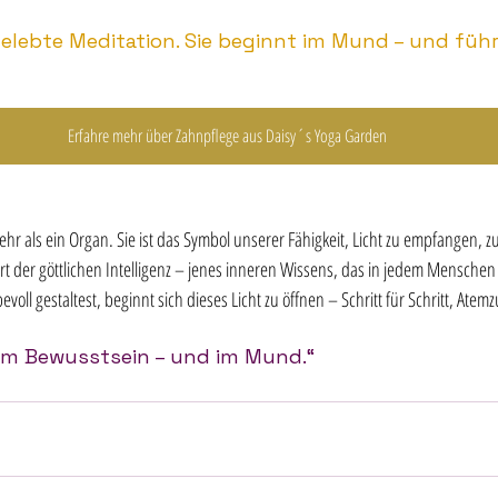
Erfahre mehr über Zahnpflege aus Daisy´s Yoga Garden
mehr als ein Organ. Sie ist das Symbol unserer Fähigkeit, Licht zu empfangen, z
 Ort der göttlichen Intelligenz – jenes inneren Wissens, das in jedem Mensche
voll gestaltest, beginnt sich dieses Licht zu öffnen – Schritt für Schritt, Atem
t im Bewusstsein – und im Mund.“