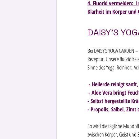
4. Fluorid vermeiden:  
Klarheit im Körper und G
DAISY’S YOG
Bei DAISY’S YOGA GARDEN – 
Rezeptur. Unsere fluoridfrei
Sinne des Yoga: Reinheit, Ac
 - Heilerde reinigt sanf
- Aloe Vera bringt Feuc
- Selbst hergestellte Kr
- Propolis, Salbei, Zim
So wird die tägliche Mundpf
zwischen Körper, Geist und S