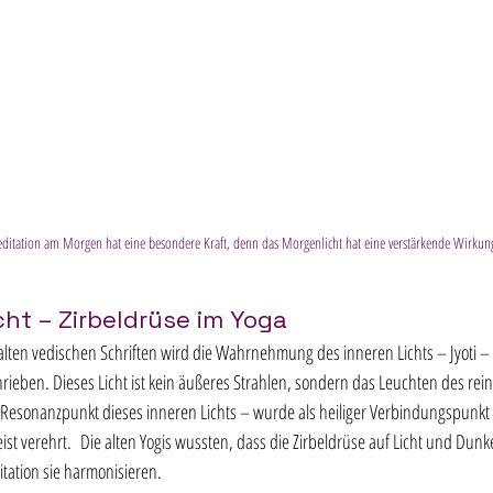
editation am Morgen hat eine besondere Kraft, denn das Morgenlicht hat eine verstärkende Wirkung
cht – Zirbeldrüse im Yoga
alten vedischen Schriften wird die Wahrnehmung des inneren Lichts – Jyoti – a
rieben. Dieses Licht ist kein äußeres Strahlen, sondern das Leuchten des rei
r Resonanzpunkt dieses inneren Lichts – wurde als heiliger Verbindungspunk
t verehrt.  Die alten Yogis wussten, dass die Zirbeldrüse auf Licht und Dunke
tation sie harmonisieren. 