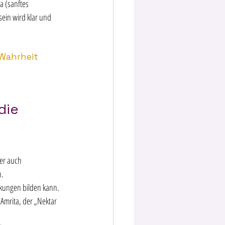
 (sanftes 
sein wird klar und 
 Wahrheit 
die 
er auch 
. 
lkungen bilden kann. 
Amrita, der „Nektar 