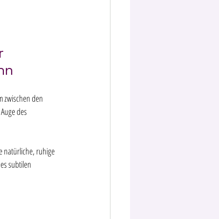
r 
nn
m zwischen den 
 Auge des 
 natürliche, ruhige 
es subtilen 