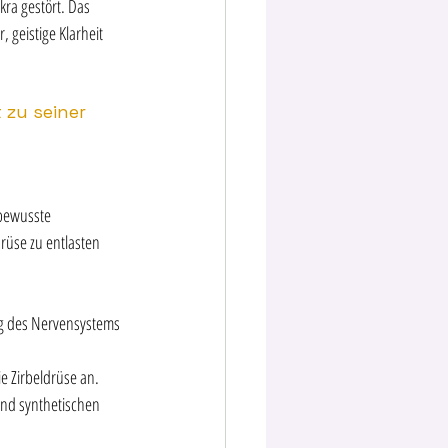
ra gestört. Das 
geistige Klarheit 
 zu seiner 
 bewusste 
rüse zu entlasten 
g des Nervensystems 
 Zirbeldrüse an.  
 und synthetischen 