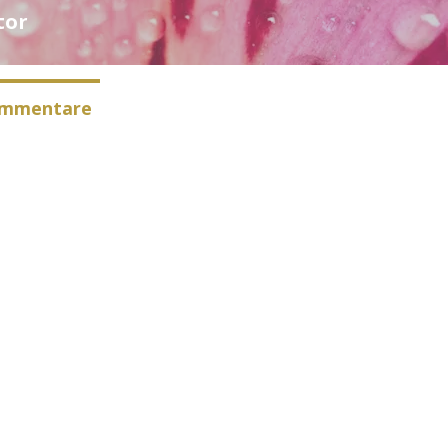
tor
ommentare