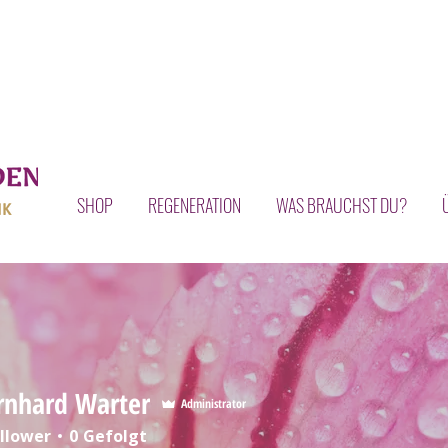
SHOP
REGENERATION
WAS BRAUCHST DU?
rnhard Warter
Administrator
llower
0
Gefolgt